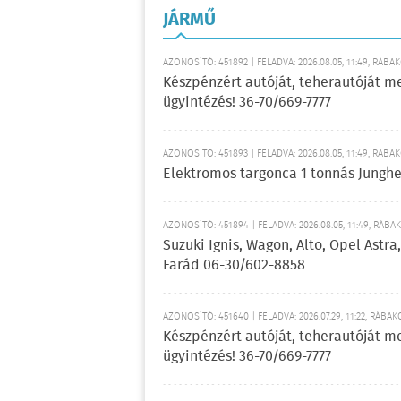
JÁRMŰ
AZONOSÍTÓ: 451892 | FELADVA: 2026.08.05, 11:49, RÁBA
Készpénzért autóját, teherautóját m
ügyintézés! 36-70/669-7777
AZONOSÍTÓ: 451893 | FELADVA: 2026.08.05, 11:49, RÁBA
Elektromos targonca 1 tonnás Jungh
AZONOSÍTÓ: 451894 | FELADVA: 2026.08.05, 11:49, RÁBA
Suzuki Ignis, Wagon, Alto, Opel Astr
Farád 06-30/602-8858
AZONOSÍTÓ: 451640 | FELADVA: 2026.07.29, 11:22, RÁBAK
Készpénzért autóját, teherautóját m
ügyintézés! 36-70/669-7777