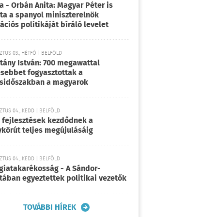
a - Orbán Anita: Magyar Péter is
rta a spanyol miniszterelnök
ációs politikáját bíráló levelet
TUS 03., HÉTFŐ | BELFÖLD
tány István: 700 megawattal
sebbet fogyasztottak a
sidőszakban a magyarok
TUS 04., KEDD | BELFÖLD
 fejlesztések kezdődnek a
körút teljes megújulásáig
TUS 04., KEDD | BELFÖLD
giatakarékosság - A Sándor-
tában egyeztettek politikai vezetők
TOVÁBBI HÍREK