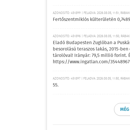
AZONOSÍTÓ: 451899 | FELADVA: 2026.08.05, 11:51, RÁBA
Fertőszentmiklós külterületén 0,7489
AZONOSÍTÓ: 451896 | FELADVA: 2026.08.05, 11:50, RÁBA
Eladó Budapesten Zuglóban a Puskás
besorolású teraszos lakás, 2015-ben 
tárolóval! Irányár: 79,5 millió forint
https://www.ingatlan.com/35448967
AZONOSÍTÓ: 451897 | FELADVA: 2026.08.05, 11:50, RÁBA
55.
MÉG