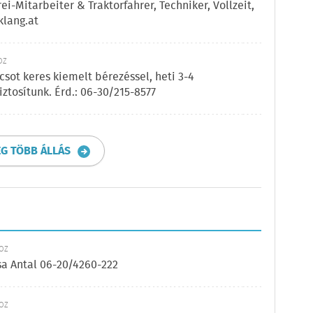
i-Mitarbeiter & Traktorfahrer, Techniker, Vollzeit,
lang.at
ÖZ
sot keres kiemelt bérezéssel, heti 3-4
ztosítunk. Érd.: 06-30/215-8577
G TÖBB ÁLLÁS
KÖZ
sa Antal 06-20/4260-222
KÖZ