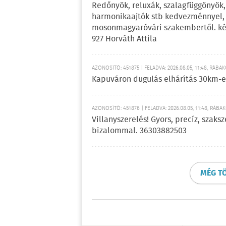
Redőnyök, reluxák, szalagfüggönyök,
harmonikaajtók stb kedvezménnyel, g
mosonmagyaróvári szakembertől. kérj
927 Horváth Attila
AZONOSÍTÓ: 451875 | FELADVA: 2026.08.05, 11:48, RÁBA
Kapuváron dugulás elhárítás 30km-es
AZONOSÍTÓ: 451876 | FELADVA: 2026.08.05, 11:48, RÁBA
Villanyszerelés! Gyors, precíz, szaks
bizalommal. 36303882503
MÉG T