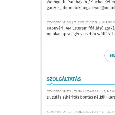
Weingut in Pamhagen / Suche: Kellere
ganzes Jahr meinklang.at wm@meink
AZONOSÍTÓ: 451601 | FELADVA: 2026.07.29, 11:19, RÁBAK
Kapuvári JAM Étterem főállású szakác
munkanapra. Igény esetén szállást bi
MÉ
SZOLGÁLTATÁS
AZONOSÍTÓ: 451873 | FELADVA: 2026.08.05, 11:48, RÁBA
Dugulás elhárítás bontás nélkül. Kar
AZONOSÍTÓ: 451874 | FELADVA: 2026.08.05, 11:48, RÁBA