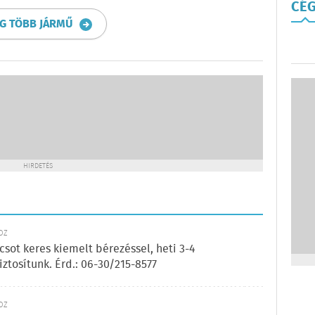
CÉG
G TÖBB JÁRMŰ
HIRDETÉS
KÖZ
sot keres kiemelt bérezéssel, heti 3-4
ztosítunk. Érd.: 06-30/215-8577
KÖZ