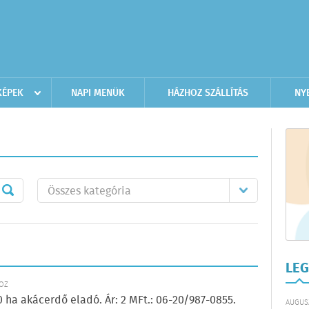
KÉPEK
NAPI MENÜK
HÁZHOZ SZÁLLÍTÁS
NY
LEG
KÖZ
 ha akácerdő eladó. Ár: 2 MFt.: 06-20/987-0855.
AUGUSZ