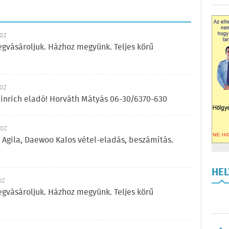
KÖZ
egvásároljuk. Házhoz megyünk. Teljes körű
KÖZ
einrich eladó! Horváth Mátyás 06-30/6370-630
KÖZ
a, Agila, Daewoo Kalos vétel-eladás, beszámítás.
HE
ÖZ
egvásároljuk. Házhoz megyünk. Teljes körű