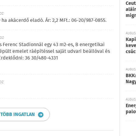
Ceut
aláí
KÖZ
migr
 ha akácerdő eladó. Ár: 2,2 MFt.: 06-20/987-0855.
AUGUSZ
KÖZ
Kapi
 Ferenc Stadionnál egy 43 m2-es, B energetikai
keve
épült emelet ráépítéssel saját udvari beállóval és
csúc
. Érdeklődni: 36 30/480-4331
AUGUSZ
BKK:
Nagy
KÖZ
AUGUSZ
Ener
palo
 TÖBB INGATLAN