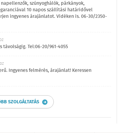
 napellenzők, szúnyoghálók, párkányok,
aranciával 10 napos szállítási határidővel
en ingyenes árajánlatot. Vidéken is. 06-30/2350-
KÖZ
 távolságig. Tel:06-20/961-4055
KÖZ
zerű. Ingyenes felmérés, árajánlat! Keressen
ÖBB SZOLGÁLTATÁS