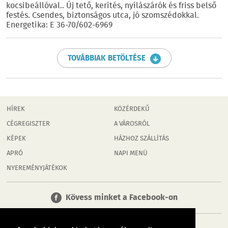
kocsibeállóval.. Új tető, kerítés, nyílászárók és friss belső
festés. Csendes, biztonságos utca, jó szomszédokkal.
Energetika: E 36-70/602-6969
TOVÁBBIAK BETÖLTÉSE
HÍREK
KÖZÉRDEKŰ
CÉGREGISZTER
A VÁROSRÓL
KÉPEK
HÁZHOZ SZÁLLÍTÁS
APRÓ
NAPI MENÜ
NYEREMÉNYJÁTÉKOK
Kövess minket a Facebook-on