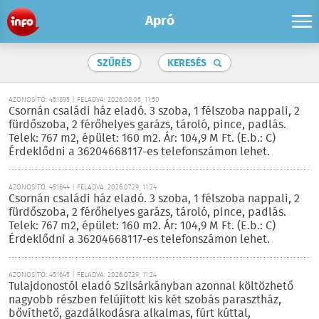
Apró
SZŰRÉS
KERESÉS
AZONOSÍTÓ: 451895 | FELADVA: 2026.08.05, 11:50
Csornán családi ház eladó. 3 szoba, 1 félszoba nappali, 2
fürdőszoba, 2 férőhelyes garázs, tároló, pince, padlás.
Telek: 767 m2, épület: 160 m2. Ár: 104,9 M Ft. (E.b.: C)
Érdeklődni a 36204668117-es telefonszámon lehet.
AZONOSÍTÓ: 451644 | FELADVA: 2026.07.29, 11:24
Csornán családi ház eladó. 3 szoba, 1 félszoba nappali, 2
fürdőszoba, 2 férőhelyes garázs, tároló, pince, padlás.
Telek: 767 m2, épület: 160 m2. Ár: 104,9 M Ft. (E.b.: C)
Érdeklődni a 36204668117-es telefonszámon lehet.
AZONOSÍTÓ: 451645 | FELADVA: 2026.07.29, 11:24
Tulajdonostól eladó Szilsárkányban azonnal költözhető
nagyobb részben felújított kis két szobás parasztház,
bővíthető, gazdálkodásra alkalmas, fúrt kúttal,