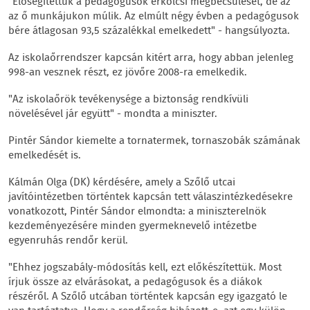
"Elősegítettük a pedagógusok erkölcsi megbecsülését, de az
az ő munkájukon múlik. Az elmúlt négy évben a pedagógusok
bére átlagosan 93,5 százalékkal emelkedett" - hangsúlyozta.
Az iskolaőrrendszer kapcsán kitért arra, hogy abban jelenleg
998-an vesznek részt, ez jövőre 2008-ra emelkedik.
"Az iskolaőrök tevékenysége a biztonság rendkívüli
növelésével jár együtt" - mondta a miniszter.
Pintér Sándor kiemelte a tornatermek, tornaszobák számának
emelkedését is.
Kálmán Olga (DK) kérdésére, amely a Szőlő utcai
javítóintézetben történtek kapcsán tett válaszintézkedésekre
vonatkozott, Pintér Sándor elmondta: a miniszterelnök
kezdeményezésére minden gyermeknevelő intézetbe
egyenruhás rendőr kerül.
"Ehhez jogszabály-módosítás kell, ezt előkészítettük. Most
írjuk össze az elvárásokat, a pedagógusok és a diákok
részéről. A Szőlő utcában történtek kapcsán egy igazgató le