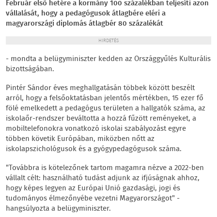
Február első hetére a kormány 100 százalékban teljesíti azon
vállalását, hogy a pedagógusok átlagbére eléri a
magyarországi diplomás átlagbér 80 százalékát
HIRDETÉS
- mondta a belügyminiszter kedden az Országgyűlés Kulturális
bizottságában.
Pintér Sándor éves meghallgatásán többek között beszélt
arról, hogy a felsőoktatásban jelentős mértékben, 15 ezer fő
fölé emelkedett a pedagógus területen a hallgatók száma, az
iskolaőr-rendszer beváltotta a hozzá fűzött reményeket, a
mobiltelefonokra vonatkozó iskolai szabályozást egyre
többen követik Európában, miközben nőtt az
iskolapszichológusok és a gyógypedagógusok száma.
"Továbbra is kötelezőnek tartom magamra nézve a 2022-ben
vállalt célt: használható tudást adjunk az ifjúságnak ahhoz,
hogy képes legyen az Európai Unió gazdasági, jogi és
tudományos élmezőnyébe vezetni Magyarországot" -
hangsúlyozta a belügyminiszter.