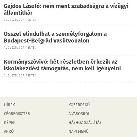
Gajdos László: nem ment szabadságra a vízügyi
államtitkár
AUGUSZTUS 07., PÉNTEK
Ősszel elindulhat a személyforgalom a
Budapest-Belgrád vasútvonalon
AUGUSZTUS 07., PÉNTEK
Kormányszóvivő: két részletben érkezik az
iskolakezdési támogatás, nem kell igényelni
AUGUSZTUS 07., PÉNTEK
HÍREK
KÖZÉRDEKŰ
CÉGREGISZTER
A VÁROSRÓL
KÉPEK
HÁZHOZ SZÁLLÍTÁS
APRÓ
NAPI MENÜ