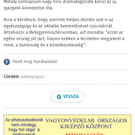
Mihály Gimnázium nagy hírű drámatagozata körül az új
igazgató kinevezése óta.
Arra a kérdésre, hogy szerinte helyes döntés volt-e az
egyészségügy és az oktatás beemelésével csúcstárcát
létrehozni a Belügyminisztériumban, azt mondta: "ezzel az
egész ország jól járt, hiszen ezeken a területen megjelent a
rend, a biztonság és a következetesség".
Oszd meg barátaiddal
Címkék:
pedagógus
VISSZA