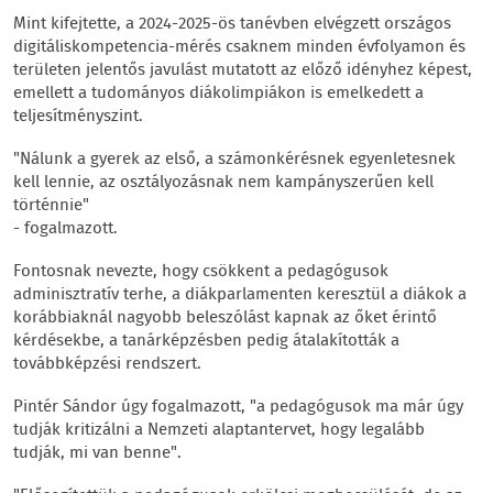
Mint kifejtette, a 2024-2025-ös tanévben elvégzett országos
digitáliskompetencia-mérés csaknem minden évfolyamon és
területen jelentős javulást mutatott az előző idényhez képest,
emellett a tudományos diákolimpiákon is emelkedett a
teljesítményszint.
"Nálunk a gyerek az első, a számonkérésnek egyenletesnek
kell lennie, az osztályozásnak nem kampányszerűen kell
történnie"
- fogalmazott.
Fontosnak nevezte, hogy csökkent a pedagógusok
adminisztratív terhe, a diákparlamenten keresztül a diákok a
korábbiaknál nagyobb beleszólást kapnak az őket érintő
kérdésekbe, a tanárképzésben pedig átalakították a
továbbképzési rendszert.
Pintér Sándor úgy fogalmazott, "a pedagógusok ma már úgy
tudják kritizálni a Nemzeti alaptantervet, hogy legalább
tudják, mi van benne".