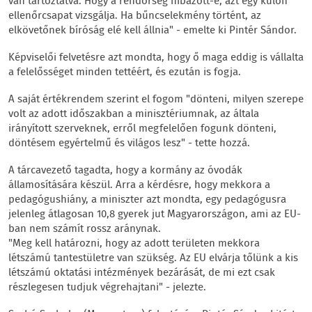
van tartóztatva. Hogy a rendőrség hibázott-e, azt egy külön
ellenőrcsapat vizsgálja. Ha bűncselekmény történt, az
elkövetőnek bíróság elé kell állnia" - emelte ki Pintér Sándor.
Képviselői felvetésre azt mondta, hogy ő maga eddig is vállalta
a felelősséget minden tettéért, és ezután is fogja.
A saját értékrendem szerint el fogom "dönteni, milyen szerepe
volt az adott időszakban a minisztériumnak, az általa
irányított szerveknek, erről megfelelően fogunk dönteni,
döntésem egyértelmű és világos lesz" - tette hozzá.
A tárcavezető tagadta, hogy a kormány az óvodák
államosítására készül. Arra a kérdésre, hogy mekkora a
pedagógushiány, a miniszter azt mondta, egy pedagógusra
jelenleg átlagosan 10,8 gyerek jut Magyarországon, ami az EU-
ban nem számít rossz aránynak.
"Meg kell határozni, hogy az adott területen mekkora
létszámú tantestületre van szükség. Az EU elvárja tőlünk a kis
létszámú oktatási intézmények bezárását, de mi ezt csak
részlegesen tudjuk végrehajtani" - jelezte.