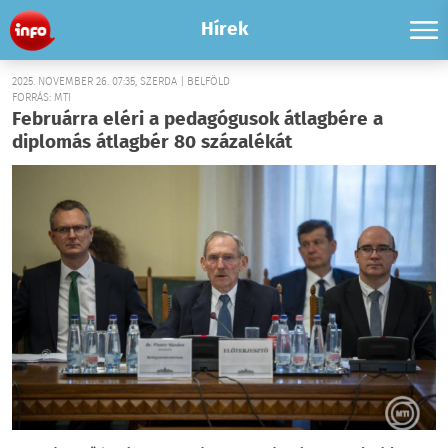
Hírek
2025. NOVEMBER 26. 07:35, SZERDA | BELFÖLD
FORRÁS: MTI
Februárra eléri a pedagógusok átlagbére a
diplomás átlagbér 80 százalékát