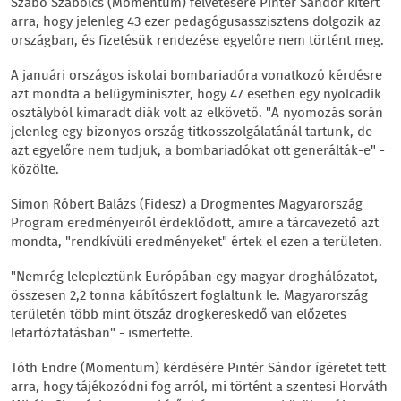
Szabó Szabolcs (Momentum) felvetésére Pintér Sándor kitért
arra, hogy jelenleg 43 ezer pedagógusasszisztens dolgozik az
országban, és fizetésük rendezése egyelőre nem történt meg.
A januári országos iskolai bombariadóra vonatkozó kérdésre
azt mondta a belügyminiszter, hogy 47 esetben egy nyolcadik
osztályból kimaradt diák volt az elkövető. "A nyomozás során
jelenleg egy bizonyos ország titkosszolgálatánál tartunk, de
azt egyelőre nem tudjuk, a bombariadókat ott generálták-e" -
közölte.
Simon Róbert Balázs (Fidesz) a Drogmentes Magyarország
Program eredményeiről érdeklődött, amire a tárcavezető azt
mondta, "rendkívüli eredményeket" értek el ezen a területen.
"Nemrég lelepleztünk Európában egy magyar droghálózatot,
összesen 2,2 tonna kábítószert foglaltunk le. Magyarország
területén több mint ötszáz drogkereskedő van előzetes
letartóztatásban" - ismertette.
Tóth Endre (Momentum) kérdésére Pintér Sándor ígéretet tett
arra, hogy tájékozódni fog arról, mi történt a szentesi Horváth