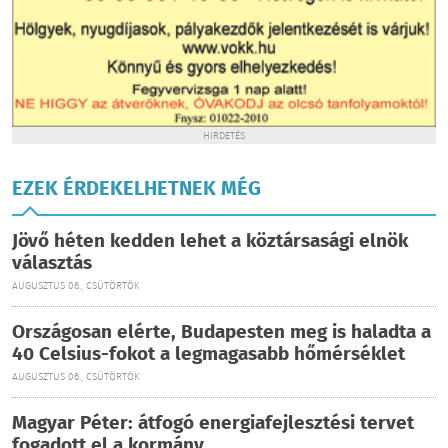
HIRDETÉS
EZEK ÉRDEKELHETNEK MÉG
Jövő héten kedden lehet a köztársasági elnök
választás
AUGUSZTUS 06., CSÜTÖRTÖK
Országosan elérte, Budapesten meg is haladta a
40 Celsius-fokot a legmagasabb hőmérséklet
AUGUSZTUS 06., CSÜTÖRTÖK
Magyar Péter: átfogó energiafejlesztési tervet
fogadott el a kormány