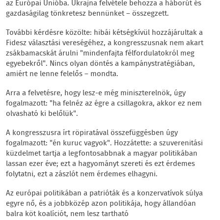
az Európai Unióba. Ukrajna felvétele behozza a háborút és
gazdaságilag tönkretesz bennünket – összegzett.
További kérdésre közölte: hibái kétségkívül hozzájárultak a
Fidesz választási vereségéhez, a kongresszusnak nem akart
zsákbamacskát árulni "mindenfajta félfordulatokról meg
egyebekről". Nincs olyan döntés a kampánystratégiában,
amiért ne lenne felelős – mondta.
Arra a felvetésre, hogy lesz-e még miniszterelnök, úgy
fogalmazott: "ha felnéz az égre a csillagokra, akkor ez nem
olvasható ki belőlük".
A kongresszusra írt röpiratával összefüggésben úgy
fogalmazott: "én kuruc vagyok". Hozzátette: a szuverenitási
küzdelmet tartja a legfontosabbnak a magyar politikában
lassan ezer éve; ezt a hagyományt szereti és ezt érdemes
folytatni, ezt a zászlót nem érdemes elhagyni.
Az európai politikában a patrióták és a konzervatívok súlya
egyre nő, és a jobbközép azon politikája, hogy állandóan
balra köt koalíciót, nem lesz tartható