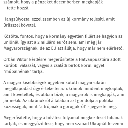
számolt, hogy a pénzeket decemberben megkapják
– tette hozzá.
Hangsúlyozta: ezzel szemben az új kormány teljesíti, amit
Brüsszel követel.
Közölte: fontos, hogy a kormány egyetlen fillért se hagyjon az
uniónál, így azt a 2 milliárd eurót sem, ami még jár
Magyarországnak, de az EU azt állítja, hogy már nem elérhető.
Orbán Viktor kérdésre megerősítette a Hatvanpusztára adott
korábbi válaszát, vagyis a családi birtok körüli ügyet
"műbalhénak" tartja.
A magyar kisebbségek ügyében kötött magyar-ukrán
megállapodást úgy értékelte: az ukránok mindent megkaptak,
amit követeltek, és abban bízik, a magyarok is megkapják, ami
jár nekik. Az ukránokról általában azt gondolja a politikai
közösségük, mint "a trójaiak a görögökről" - jegyezte meg.
Megerősítette, hogy a bővítési folyamat megkezdését hibának
tartják, és meggyőződése, hogy nem szabad Ukrajnát felvenni