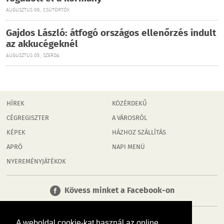
AUGUSZTUS 06., CSÜTÖRTÖK
Gajdos László: átfogó országos ellenőrzés indult
az akkucégeknél
AUGUSZTUS 05., SZERDA
HÍREK
KÖZÉRDEKŰ
CÉGREGISZTER
A VÁROSRÓL
KÉPEK
HÁZHOZ SZÁLLÍTÁS
APRÓ
NAPI MENÜ
NYEREMÉNYJÁTÉKOK
Kövess minket a Facebook-on
A weboldal cookie-kat használ az online