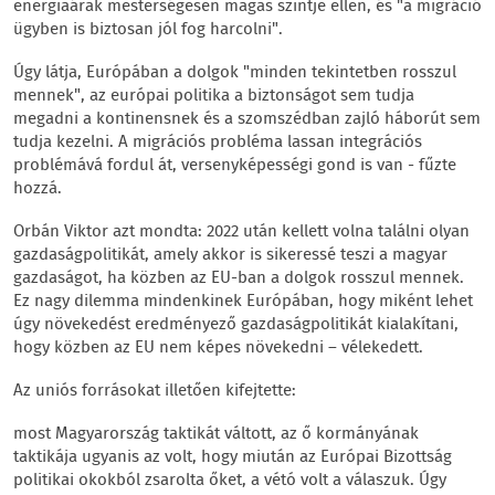
energiaárak mesterségesen magas szintje ellen, és "a migráció
ügyben is biztosan jól fog harcolni".
Úgy látja, Európában a dolgok "minden tekintetben rosszul
mennek", az európai politika a biztonságot sem tudja
megadni a kontinensnek és a szomszédban zajló háborút sem
tudja kezelni. A migrációs probléma lassan integrációs
problémává fordul át, versenyképességi gond is van - fűzte
hozzá.
Orbán Viktor azt mondta: 2022 után kellett volna találni olyan
gazdaságpolitikát, amely akkor is sikeressé teszi a magyar
gazdaságot, ha közben az EU-ban a dolgok rosszul mennek.
Ez nagy dilemma mindenkinek Európában, hogy miként lehet
úgy növekedést eredményező gazdaságpolitikát kialakítani,
hogy közben az EU nem képes növekedni – vélekedett.
Az uniós forrásokat illetően kifejtette:
most Magyarország taktikát váltott, az ő kormányának
taktikája ugyanis az volt, hogy miután az Európai Bizottság
politikai okokból zsarolta őket, a vétó volt a válaszuk. Úgy