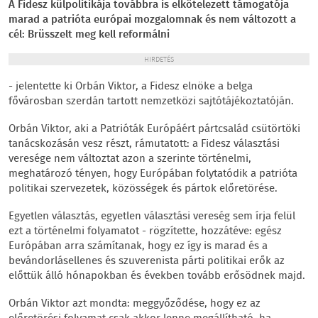
A Fidesz külpolitikája továbbra is elkötelezett támogatója
marad a patrióta európai mozgalomnak és nem változott a
cél: Brüsszelt meg kell reformálni
HIRDETÉS
- jelentette ki Orbán Viktor, a Fidesz elnöke a belga
fővárosban szerdán tartott nemzetközi sajtótájékoztatóján.
Orbán Viktor, aki a Patrióták Európáért pártcsalád csütörtöki
tanácskozásán vesz részt, rámutatott: a Fidesz választási
veresége nem változtat azon a szerinte történelmi,
meghatározó tényen, hogy Európában folytatódik a patrióta
politikai szervezetek, közösségek és pártok előretörése.
Egyetlen választás, egyetlen választási vereség sem írja felül
ezt a történelmi folyamatot - rögzítette, hozzátéve: egész
Európában arra számítanak, hogy ez így is marad és a
bevándorlásellenes és szuverenista párti politikai erők az
előttük álló hónapokban és években tovább erősödnek majd.
Orbán Viktor azt mondta: meggyőződése, hogy ez az