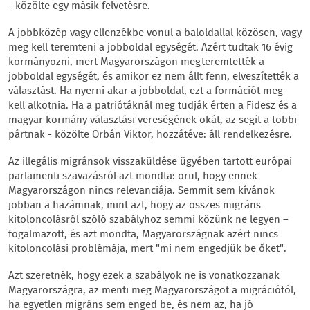
- közölte egy másik felvetésre.
A jobbközép vagy ellenzékbe vonul a baloldallal közösen, vagy
meg kell teremteni a jobboldal egységét. Azért tudtak 16 évig
kormányozni, mert Magyarországon megteremtették a
jobboldal egységét, és amikor ez nem állt fenn, elveszítették a
választást. Ha nyerni akar a jobboldal, ezt a formációt meg
kell alkotnia. Ha a patriótáknál meg tudják érten a Fidesz és a
magyar kormány választási vereségének okát, az segít a többi
pártnak - közölte Orbán Viktor, hozzátéve: áll rendelkezésre.
Az illegális migránsok visszaküldése ügyében tartott európai
parlamenti szavazásról azt mondta: örül, hogy ennek
Magyarországon nincs relevanciája. Semmit sem kívánok
jobban a hazámnak, mint azt, hogy az összes migráns
kitoloncolásról szóló szabályhoz semmi közünk ne legyen –
fogalmazott, és azt mondta, Magyarországnak azért nincs
kitoloncolási problémája, mert "mi nem engedjük be őket".
Azt szeretnék, hogy ezek a szabályok ne is vonatkozzanak
Magyarországra, az menti meg Magyarországot a migrációtól,
ha egyetlen migráns sem enged be, és nem az, ha jó