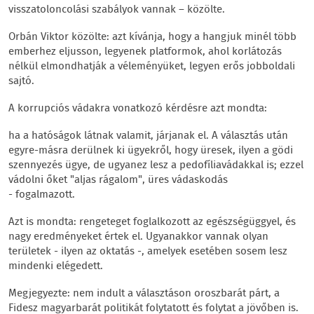
visszatoloncolási szabályok vannak – közölte.
Orbán Viktor közölte: azt kívánja, hogy a hangjuk minél több
emberhez eljusson, legyenek platformok, ahol korlátozás
nélkül elmondhatják a véleményüket, legyen erős jobboldali
sajtó.
A korrupciós vádakra vonatkozó kérdésre azt mondta:
ha a hatóságok látnak valamit, járjanak el. A választás után
egyre-másra derülnek ki ügyekről, hogy üresek, ilyen a gödi
szennyezés ügye, de ugyanez lesz a pedofíliavádakkal is; ezzel
vádolni őket "aljas rágalom", üres vádaskodás
- fogalmazott.
Azt is mondta: rengeteget foglalkozott az egészségüggyel, és
nagy eredményeket értek el. Ugyanakkor vannak olyan
területek - ilyen az oktatás -, amelyek esetében sosem lesz
mindenki elégedett.
Megjegyezte: nem indult a választáson oroszbarát párt, a
Fidesz magyarbarát politikát folytatott és folytat a jövőben is.