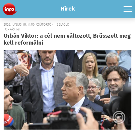
Hírek
2026. JÚNIUS 18. 11:00, CSÜTÖRTÖK | BELFÖLD
FORRÁS: MTI
Orbán Viktor: a cél nem változott, Brüsszelt meg
kell reformálni