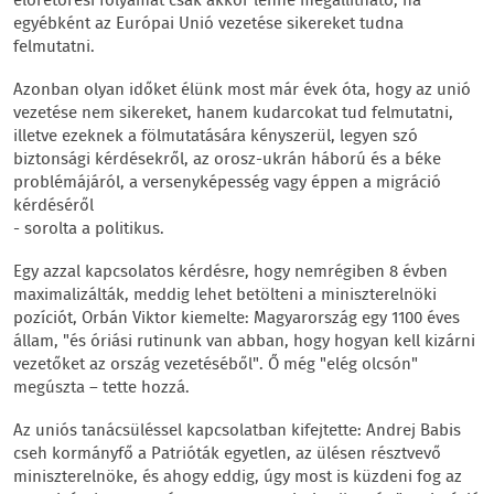
előretörési folyamat csak akkor lenne megállítható, ha
egyébként az Európai Unió vezetése sikereket tudna
felmutatni.
Azonban olyan időket élünk most már évek óta, hogy az unió
vezetése nem sikereket, hanem kudarcokat tud felmutatni,
illetve ezeknek a fölmutatására kényszerül, legyen szó
biztonsági kérdésekről, az orosz-ukrán háború és a béke
problémájáról, a versenyképesség vagy éppen a migráció
kérdéséről
- sorolta a politikus.
Egy azzal kapcsolatos kérdésre, hogy nemrégiben 8 évben
maximalizálták, meddig lehet betölteni a miniszterelnöki
pozíciót, Orbán Viktor kiemelte: Magyarország egy 1100 éves
állam, "és óriási rutinunk van abban, hogy hogyan kell kizárni
vezetőket az ország vezetéséből". Ő még "elég olcsón"
megúszta – tette hozzá.
Az uniós tanácsüléssel kapcsolatban kifejtette: Andrej Babis
cseh kormányfő a Patrióták egyetlen, az ülésen résztvevő
miniszterelnöke, és ahogy eddig, úgy most is küzdeni fog az