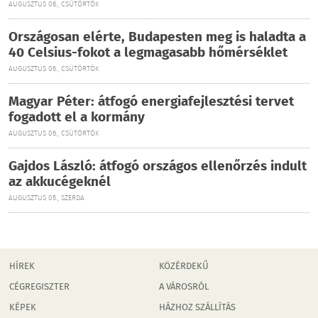
AUGUSZTUS 06., CSÜTÖRTÖK
Országosan elérte, Budapesten meg is haladta a
40 Celsius-fokot a legmagasabb hőmérséklet
AUGUSZTUS 06., CSÜTÖRTÖK
Magyar Péter: átfogó energiafejlesztési tervet
fogadott el a kormány
AUGUSZTUS 06., CSÜTÖRTÖK
Gajdos László: átfogó országos ellenőrzés indult
az akkucégeknél
AUGUSZTUS 05., SZERDA
HÍREK
KÖZÉRDEKŰ
CÉGREGISZTER
A VÁROSRÓL
KÉPEK
HÁZHOZ SZÁLLÍTÁS