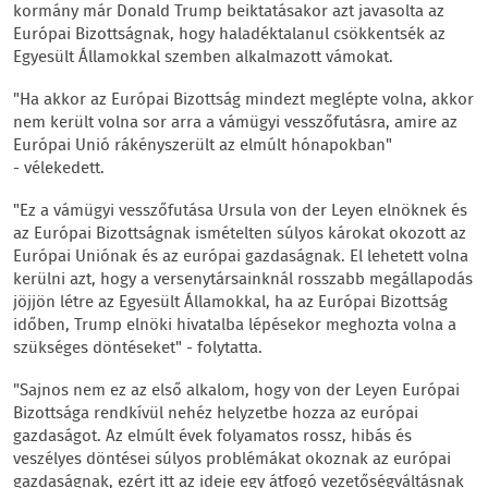
kormány már Donald Trump beiktatásakor azt javasolta az
Európai Bizottságnak, hogy haladéktalanul csökkentsék az
Egyesült Államokkal szemben alkalmazott vámokat.
"Ha akkor az Európai Bizottság mindezt meglépte volna, akkor
nem került volna sor arra a vámügyi vesszőfutásra, amire az
Európai Unió rákényszerült az elmúlt hónapokban"
- vélekedett.
"Ez a vámügyi vesszőfutása Ursula von der Leyen elnöknek és
az Európai Bizottságnak ismételten súlyos károkat okozott az
Európai Uniónak és az európai gazdaságnak. El lehetett volna
kerülni azt, hogy a versenytársainknál rosszabb megállapodás
jöjjön létre az Egyesült Államokkal, ha az Európai Bizottság
időben, Trump elnöki hivatalba lépésekor meghozta volna a
szükséges döntéseket" - folytatta.
"Sajnos nem ez az első alkalom, hogy von der Leyen Európai
Bizottsága rendkívül nehéz helyzetbe hozza az európai
gazdaságot. Az elmúlt évek folyamatos rossz, hibás és
veszélyes döntései súlyos problémákat okoznak az európai
gazdaságnak, ezért itt az ideje egy átfogó vezetőségváltásnak