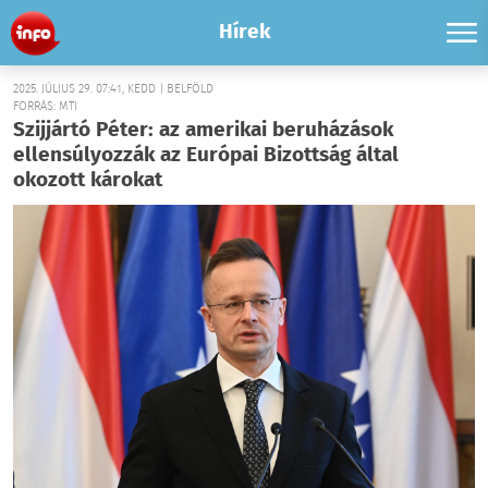
Hírek
2025. JÚLIUS 29. 07:41, KEDD | BELFÖLD
FORRÁS: MTI
Szijjártó Péter: az amerikai beruházások
ellensúlyozzák az Európai Bizottság által
okozott károkat