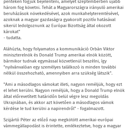
pénteken fogjuk bejelenteni, amelyet szeptemberben újabb
három fog követni. Tehát a Magyarországra irányuló amerikai
beruházások növekedésével, azok munkahelyteremtésével,
azoknak a magyar gazdaságra gyakorolt pozitív hatásával
sikerül ledolgoznunk az Európai Bizottság által okozott
károkat"
- tudatta.
Aláhúzta, hogy folyamatos a kommunikáció Orbán Viktor
miniszterelnök és Donald Trump amerikai elnök között,
bármikor tudnak egymással közvetlenül beszélni, így
"nyilvánvalóan egy személyes találkozó is minden további
nélkül összehozható, amennyiben arra szükség látszik".
"Ami a másodlagos vámokat illeti, nagyon reméljük, hogy ezt
el lehet kerülni. Nagyon reméljük, hogy a Donald Trump elnök
által előrevetített határidőn belül végre lesz megoldás
Ukrajnában, és akkor azt követően a másodlagos vámok
kérdése le tud kerülni a napirendről" - fogalmazott.
Szijjártó Péter az előző nap megkötött amerikai-európai
vámmegállapodást is érintette, emlékeztetve, hogy a magyar