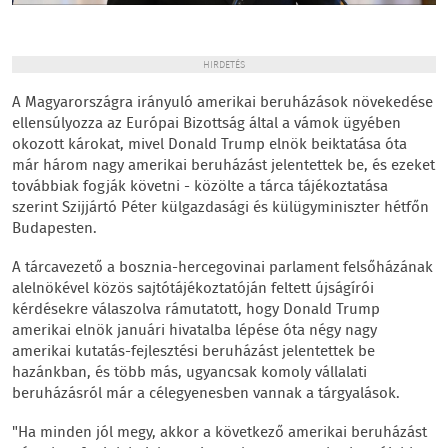
HIRDETÉS
A Magyarországra irányuló amerikai beruházások növekedése
ellensúlyozza az Európai Bizottság által a vámok ügyében
okozott károkat, mivel Donald Trump elnök beiktatása óta
már három nagy amerikai beruházást jelentettek be, és ezeket
továbbiak fogják követni - közölte a tárca tájékoztatása
szerint Szijjártó Péter külgazdasági és külügyminiszter hétfőn
Budapesten.
A tárcavezető a bosznia-hercegovinai parlament felsőházának
alelnökével közös sajtótájékoztatóján feltett újságírói
kérdésekre válaszolva rámutatott, hogy Donald Trump
amerikai elnök januári hivatalba lépése óta négy nagy
amerikai kutatás-fejlesztési beruházást jelentettek be
hazánkban, és több más, ugyancsak komoly vállalati
beruházásról már a célegyenesben vannak a tárgyalások.
"Ha minden jól megy, akkor a következő amerikai beruházást