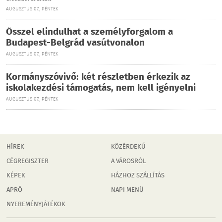
AUGUSZTUS 07., PÉNTEK
Ősszel elindulhat a személyforgalom a
Budapest-Belgrád vasútvonalon
AUGUSZTUS 07., PÉNTEK
Kormányszóvivő: két részletben érkezik az
iskolakezdési támogatás, nem kell igényelni
AUGUSZTUS 07., PÉNTEK
HÍREK
KÖZÉRDEKŰ
CÉGREGISZTER
A VÁROSRÓL
KÉPEK
HÁZHOZ SZÁLLÍTÁS
APRÓ
NAPI MENÜ
NYEREMÉNYJÁTÉKOK