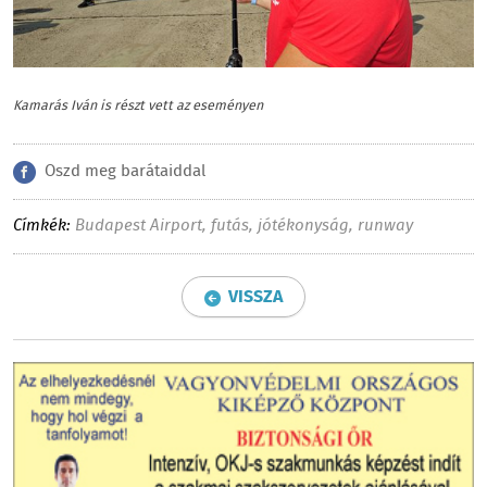
Kamarás Iván is részt vett az eseményen
Oszd meg barátaiddal
Címkék:
Budapest Airport
,
futás
,
jótékonyság
,
runway
VISSZA