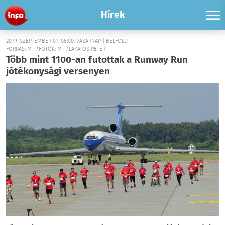
Hírek
2019. SZEPTEMBER 01. 06:00, VASÁRNAP | BELFÖLD
FORRÁS: MTI/FOTÓK: MTI/LAKATOS PÉTER
Több mint 1100-an futottak a Runway Run
jótékonysági versenyen