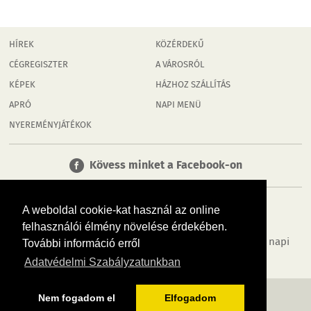
HÍREK
KÖZÉRDEKŰ
CÉGREGISZTER
A VÁROSRÓL
KÉPEK
HÁZHOZ SZÁLLÍTÁS
APRÓ
NAPI MENÜ
NYEREMÉNYJÁTÉKOK
Kövess minket a Facebook-on
A weboldal cookie-kat használ az online
felhasználói élmény növelése érdekében.
Tudj meg többet városodról! Hírek, programok, képek, napi
További információ erről
menü, cégek…. és minden, ami onlinePécs
Adatvédelmi Szabályzatunkban
MÉDIAAJÁNLÓ
ADATVÉDELEM
IMPRESSZUM
RÓLUNK
ÁSZF
Nem fogadom el
Elfogadom