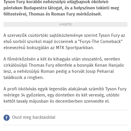
Tyson Fury korábbi nehézsúlyú világbajnok ökölvívó
pénteken Budapestre látogat, és a helyszínen tekinti meg
féltestvérei, Thomas és Roman Fury mérkőzéseit.
HIRDETÉS
A szervezők csütörtöki sajtóközleménye szerint Tyson Fury az
első sorból szurkol majd öccseinek a "Furys-The Comeback"
elnevezésű bokszgálán az MTK Sportparkban.
A főmérkőzésén a két év kihagyás után visszatérő, veretlen
cirkálósúlyú Thomas Fury ellenfele a bosnyák Kenan Hanjalic
lesz, a nehézsúlyú Roman pedig a horvát Josip Peharral
találkozik a ringben.
A profi ökölvívás egyik legendás alakjának számító Tyson Fury
mérlege 34 győzelem, egy döntetlen és két vereség, utóbbi
kettőt tavaly májusban és decemberben szenvedte el.
Oszd meg barátaiddal