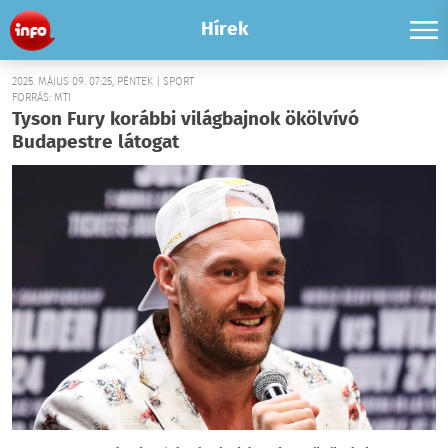
Hírek
2025. MÁJUS 09. 07:25, PÉNTEK | SPORT
FORRÁS: MTI
Tyson Fury korábbi világbajnok ökölvívó
Budapestre látogat