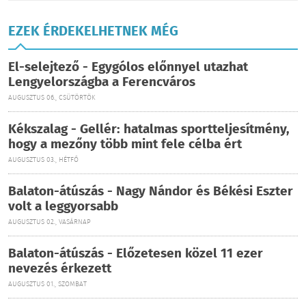
EZEK ÉRDEKELHETNEK MÉG
El-selejtező - Egygólos előnnyel utazhat
Lengyelországba a Ferencváros
AUGUSZTUS 06., CSÜTÖRTÖK
Kékszalag - Gellér: hatalmas sportteljesítmény,
hogy a mezőny több mint fele célba ért
AUGUSZTUS 03., HÉTFŐ
Balaton-átúszás - Nagy Nándor és Békési Eszter
volt a leggyorsabb
AUGUSZTUS 02., VASÁRNAP
Balaton-átúszás - Előzetesen közel 11 ezer
nevezés érkezett
AUGUSZTUS 01., SZOMBAT