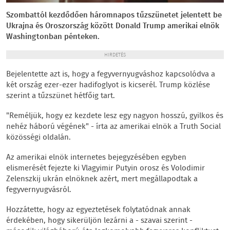
Szombattól kezdődően háromnapos tűzszünetet jelentett be
Ukrajna és Oroszország között Donald Trump amerikai elnök
Washingtonban pénteken.
HIRDETÉS
Bejelentette azt is, hogy a fegyvernyugváshoz kapcsolódva a
két ország ezer-ezer hadifoglyot is kicserél. Trump közlése
szerint a tűzszünet hétfőig tart.
"Reméljük, hogy ez kezdete lesz egy nagyon hosszú, gyilkos és
nehéz háború végének" - írta az amerikai elnök a Truth Social
közösségi oldalán.
Az amerikai elnök internetes bejegyzésében egyben
elismerését fejezte ki Vlagyimir Putyin orosz és Volodimir
Zelenszkij ukrán elnöknek azért, mert megállapodtak a
fegyvernyugvásról.
Hozzátette, hogy az egyeztetések folytatódnak annak
érdekében, hogy sikerüljön lezárni a - szavai szerint -