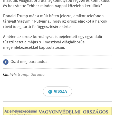
második világháború óta legkomolyabb fegyveres konfliktust,
és hozzátette "ehhez minden nappal közelebb kerülünk".
Donald Trump már a múlt héten jelezte, amikor telefonon
tárgyalt Vlagyimir Putyinnal, hogy az orosz elnököt a harcok
rövid ideig tartó felfüggesztésére kérte.
A héten az orosz kormányzat is bejelentett egy egyoldalú
tűzszünetet a május 9-i moszkvai világháborús
megemlékezésekkel kapcsolatosan.
Oszd meg barátaiddal
Címkék:
trump
,
Ukrajna
VISSZA