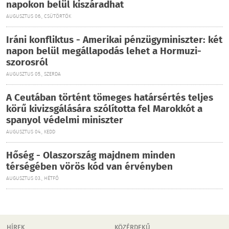
napokon belül kiszáradhat
AUGUSZTUS 06., CSÜTÖRTÖK
Iráni konfliktus - Amerikai pénzügyminiszter: két
napon belül megállapodás lehet a Hormuzi-
szorosról
AUGUSZTUS 05., SZERDA
A Ceutában történt tömeges határsértés teljes
körű kivizsgálására szólította fel Marokkót a
spanyol védelmi miniszter
AUGUSZTUS 04., KEDD
Hőség - Olaszország majdnem minden
térségében vörös kód van érvényben
AUGUSZTUS 03., HÉTFŐ
HÍREK
KÖZÉRDEKŰ