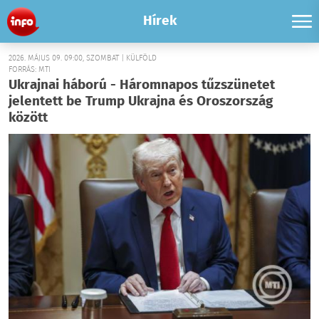
Hírek
2026. MÁJUS 09. 09:00, SZOMBAT | KÜLFÖLD
FORRÁS: MTI
Ukrajnai háború - Háromnapos tűzszünetet
jelentett be Trump Ukrajna és Oroszország
között